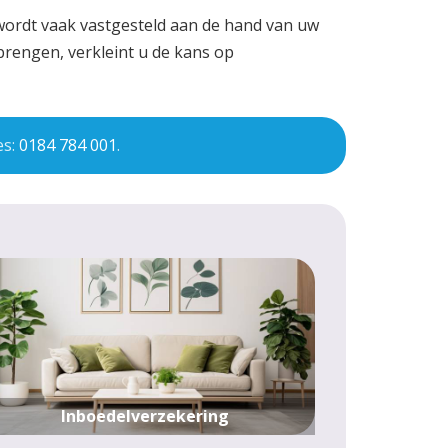
wordt vaak vastgesteld aan de hand van uw
brengen, verkleint u de kans op
es:
0184 784 001
.
Inboedelverzekering