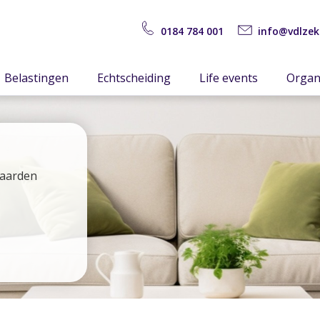
0184 784 001
info@vdlzek
Belastingen
Echtscheiding
Life events
Organ
waarden