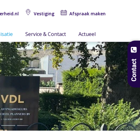
erheid.nl
Vestiging
Afspraak maken
isatie
Service & Contact
Actueel