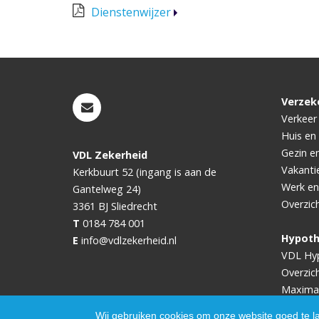
Dienstenwijzer
Verzek
Verkeer
Huis en
Gezin e
VDL Zekerheid
Vakanti
Kerkbuurt 52 (ingang is aan de
Werk en
Gantelweg 24)
Overzic
3361 BJ
Sliedrecht
T
0184 784 001
Hypot
E
info@vdlzekerheid.nl
VDL Hy
Overzic
Maxima
Wij gebruiken cookies om onze website goed te l