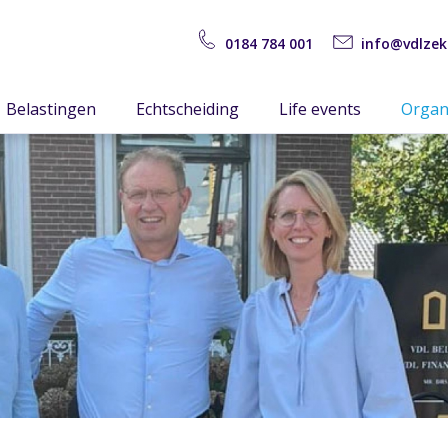
0184 784 001
info@vdlzek
Belastingen
Echtscheiding
Life events
Organ