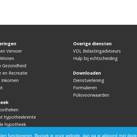
eringen
Overige diensten
 en Vervoer
VDL Belastingadviseurs
 Wonen
Hulp bij echtscheiding
n Gezondheid
e en Recreatie
Downloaden
 Inkomen
Dienstverlening
ht
Formulieren
Polisvoorwaarden
heek
potheken
ht hypotheekrente
le hypotheek
aten functioneren. Bezoek je onze website, dan ga je akkoord met deze