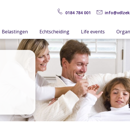
0184 784 001
info@vdlzek
Belastingen
Echtscheiding
Life events
Organ