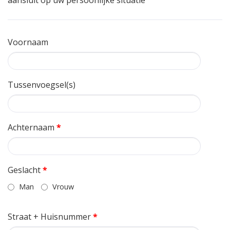
aansluit op uw persoonlijke situatie
Voornaam
Tussenvoegsel(s)
Achternaam
*
Geslacht
*
Man
Vrouw
Straat + Huisnummer
*