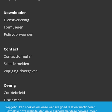
Downloaden
Dienstverlening
Formulieren
Polisvoorwaarden
Contact
Contactformulier
Schade melden
Wijziging doorgeven
Overig
Cookiebeleid
Disclaimer
Privacy
Wij gebruiken cookies om onze website goed te laten functioneren.
Bezoek je onze website, dan ga je akkoord met deze cookies.
Meer