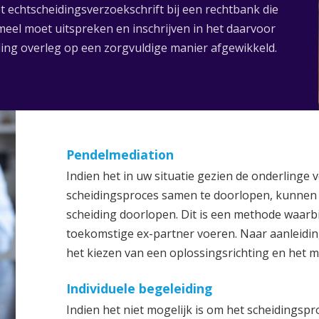
t echtscheidingsverzoekschrift bij een rechtbank die
rmeel moet uitspreken en inschrijven in het daarvoor
rling overleg op een zorgvuldige manier afgewikkeld.
Pendelmediation
Indien het in uw situatie gezien de onderlinge 
scheidingsproces samen te doorlopen, kunnen 
scheiding doorlopen. Dit is een methode waarbi
toekomstige ex-partner voeren. Naar aanleidin
het kiezen van een oplossingsrichting en het 
Individuele begeleiding
Indien het niet mogelijk is om het scheidingsp