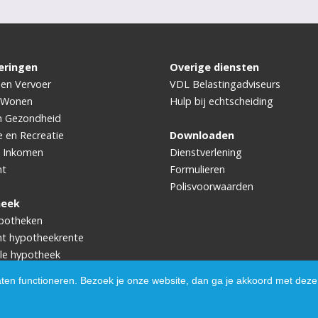
eringen
Overige diensten
 en Vervoer
VDL Belastingadviseurs
 Wonen
Hulp bij echtscheiding
n Gezondheid
e en Recreatie
Downloaden
 Inkomen
Dienstverlening
ht
Formulieren
Polisvoorwaarden
heek
potheken
ht hypotheekrente
le hypotheek
aten functioneren. Bezoek je onze website, dan ga je akkoord met deze