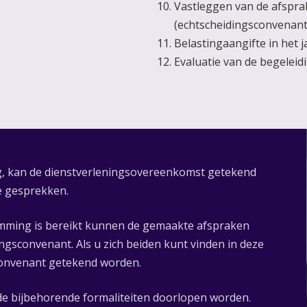
Vastleggen van de afspr
(echtscheidingsconvenant
Belastingaangifte in het j
Evaluatie van de begeleid
ing, kan de dienstverleningsovereenkomst getekend
e gesprekken.
mming is bereikt kunnen de gemaakte afspraken
ngsconvenant. Als u zich beiden kunt vinden in deze
sconvenant getekend worden.
de bijbehorende formaliteiten doorlopen worden.