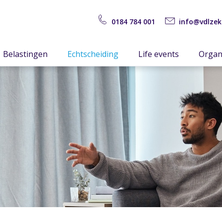
0184 784 001
info@vdlzek
Belastingen
Echtscheiding
Life events
Organ